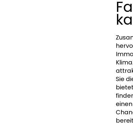
Fa
ka
Zusam
hervo
Immob
Klima
attra
Sie d
biete
finde
einen
Chanc
berei