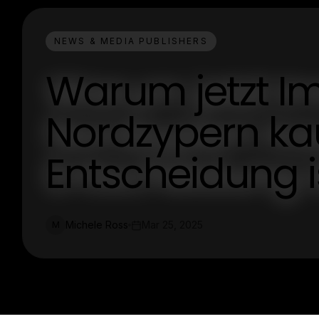
NEWS & MEDIA PUBLISHERS
Warum jetzt Im
Nordzypern ka
Entscheidung i
Michele Ross
Mar 25, 2025
M