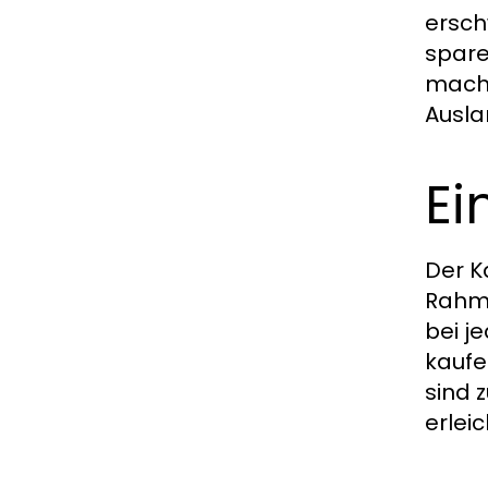
ersch
spare
macht
Ausla
Ei
Der K
Rahme
bei j
kaufe
sind 
erlei