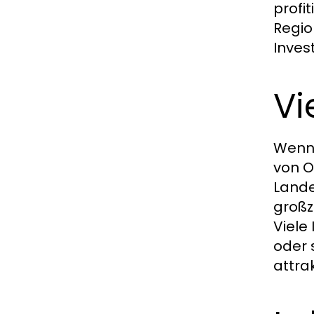
profit
Regio
Invest
Vi
Wenn 
von O
Lande
großz
Viele
oder 
attra