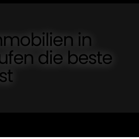
mobilien in
ufen die beste
st