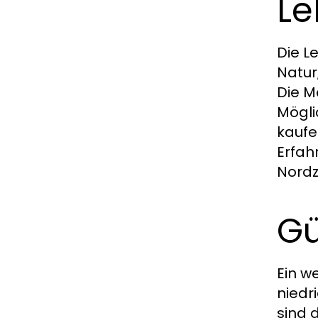
Le
Die L
Natur
Die M
Mögli
kaufe
Erfah
Nordz
Gü
Ein w
niedr
sind 