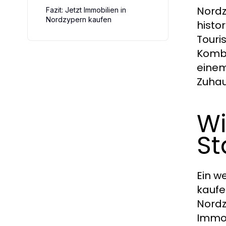
Nordz
Fazit: Jetzt Immobilien in
Nordzypern kaufen
histo
Touri
Kombi
einem
Zuhau
Wi
St
Ein w
kaufe
Nordz
Immob