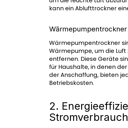
um die feuchte Luft abzufü
kann ein Ablufttrockner ein
Wärmepumpentrockner
Wärmepumpentrockner sind d
Wärmepumpe, um die Luft z
entfernen. Diese Geräte s
für Haushalte, in denen der
der Anschaffung, bieten je
Betriebskosten.
2. Energieeffizi
Stromverbrauc