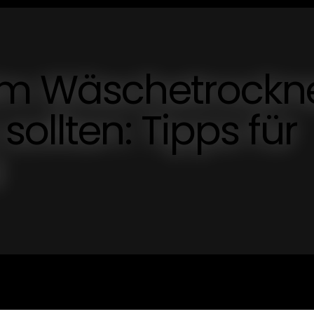
im Wäschetrockn
ollten: Tipps für
l