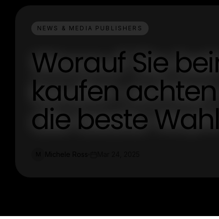
NEWS & MEDIA PUBLISHERS
Worauf Sie be
kaufen achten s
die beste Wah
Michele Ross
Mar 24, 2025
M