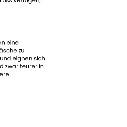
luss verfügen,
en eine
äsche zu
und eignen sich
d zwar teurer in
gere