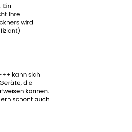
 Ein
ht Ihre
ckners wird
izient)
+++ kann sich
Geräte, die
fweisen können.
ndern schont auch