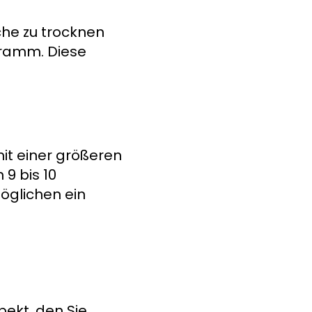
che zu trocknen
gramm. Diese
mit einer größeren
9 bis 10
öglichen ein
pekt, den Sie