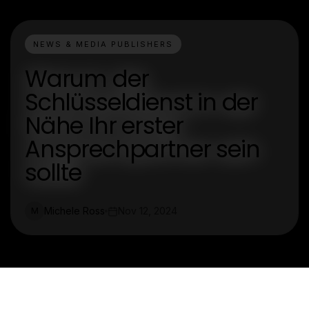
NEWS & MEDIA PUBLISHERS
Warum der
Schlüsseldienst in der
Nähe Ihr erster
Ansprechpartner sein
sollte
Michele Ross
Nov 12, 2024
M