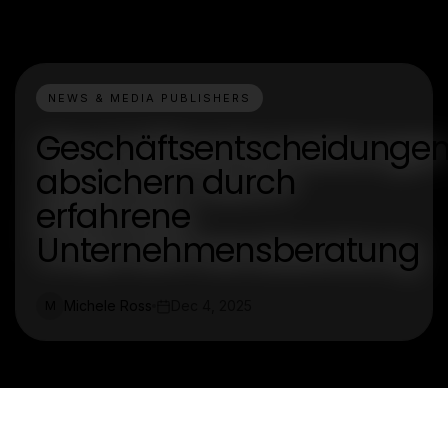
NEWS & MEDIA PUBLISHERS
Geschäftsentscheidunge
absichern durch
erfahrene
Unternehmensberatung
Michele Ross
Dec 4, 2025
M