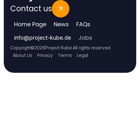
Contact us
Home Page
News
FAQs
Jobs
info
@
project-kube.de
Copyright
©
2026
Project Kube
.
All rights reserved
About Us
Privacy
Terms
Legal