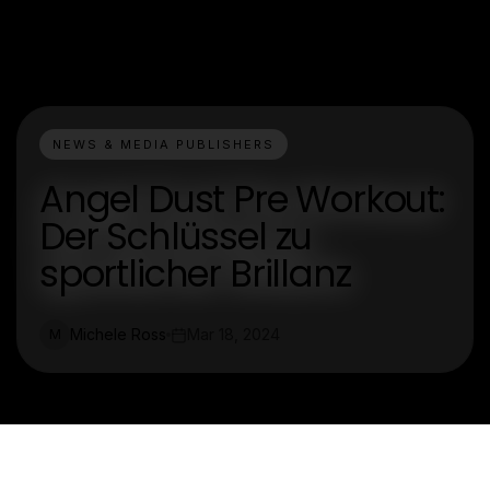
NEWS & MEDIA PUBLISHERS
Angel Dust Pre Workout:
Der Schlüssel zu
sportlicher Brillanz
Michele Ross
Mar 18, 2024
M