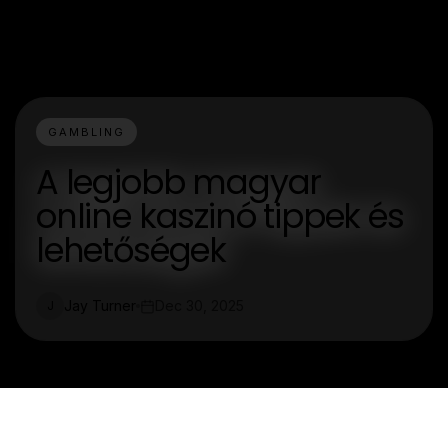
GAMBLING
A legjobb magyar
online kaszinó tippek és
lehetőségek
Jay Turner
Dec 30, 2025
J