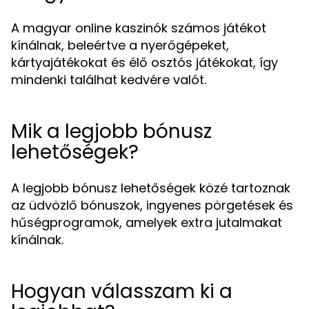
A magyar online kaszinók számos játékot
kínálnak, beleértve a nyerőgépeket,
kártyajátékokat és élő osztós játékokat, így
mindenki találhat kedvére valót.
Mik a legjobb bónusz
lehetőségek?
A legjobb bónusz lehetőségek közé tartoznak
az üdvözlő bónuszok, ingyenes pörgetések és
hűségprogramok, amelyek extra jutalmakat
kínálnak.
Hogyan válasszam ki a