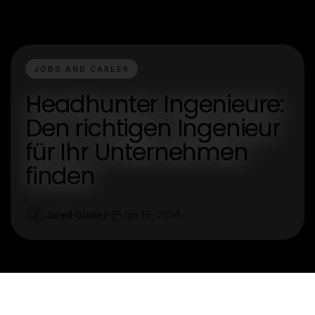
JOBS AND CAREER
Headhunter Ingenieure:
Den richtigen Ingenieur
für Ihr Unternehmen
finden
Jared Gomez
Jan 16, 2026
J