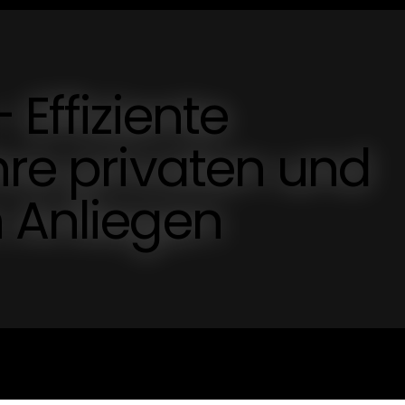
 Effiziente
hre privaten und
 Anliegen