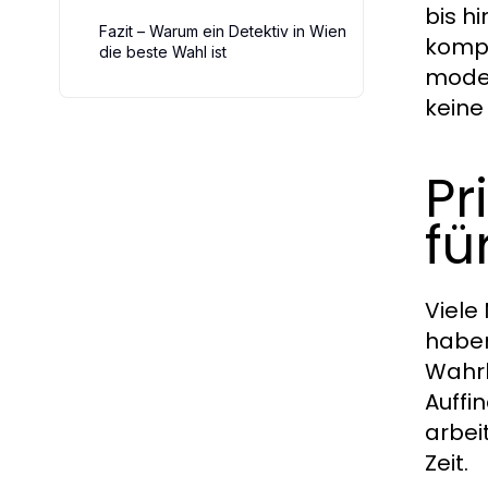
bis h
Fazit – Warum ein Detektiv in Wien
kompl
die beste Wahl ist
moder
keine
Pr
fü
Viele
haben
Wahrh
Auffi
arbei
Zeit.