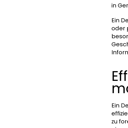
in Ge
Ein
De
oder 
beson
Gesch
Infor
Ef
mo
Ein
De
effiz
zu fo