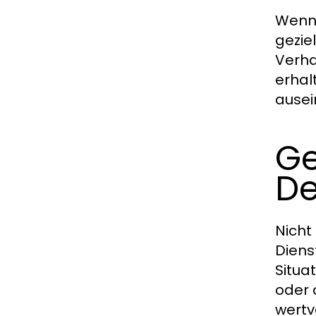
Wenn 
gezie
Verha
erhal
ausei
Ge
De
Nicht
Diens
Situa
oder 
wertv