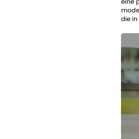
eine 
mode
die i