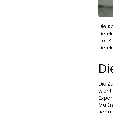
Die K
Detek
der S
Detek
Di
Die 
wicht
Expert
Maßna
sodas