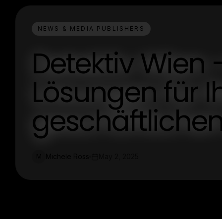
NEWS & MEDIA PUBLISHERS
Detektiv Wien –
Lösungen für I
geschäftlichen
Michele Ross
May 2, 2025
M